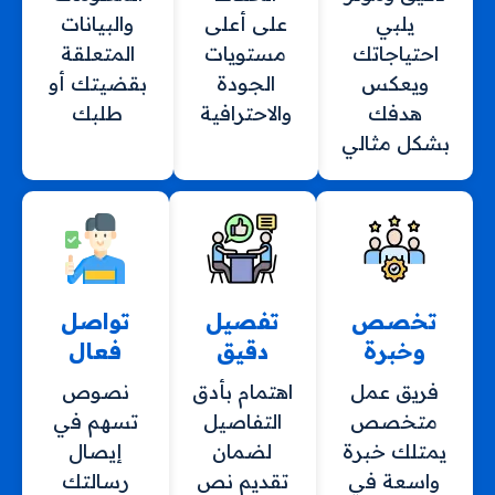
يلبي
على أعلى
والبيانات
احتياجاتك
مستويات
المتعلقة
ويعكس
الجودة
بقضيتك أو
هدفك
والاحترافية
طلبك
بشكل مثالي
تخصص
تفصيل
تواصل
وخبرة
دقيق
فعال
فريق عمل
اهتمام بأدق
نصوص
متخصص
التفاصيل
تسهم في
يمتلك خبرة
لضمان
إيصال
واسعة في
تقديم نص
رسالتك