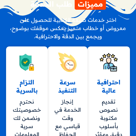
مميزات
طلب الخدمة
اختر خدمات صيغة الكتابية للحصول على
معروض أو خطاب متميز يعكس موقفك بوضوح،
ويجمع بين الدقة والاحترافية.
احترافية
سرعة
التزام
عالية
التنفيذ
بالسرية
تقديم
إنجاز
نحترم
نصوص
الخدمة في
خصوصيتك
مكتوبة
وقت
ونضمن لك
بأسلوب
قياسي مع
سرية
دقيق ومؤثر
الحفاظ
المعلومات