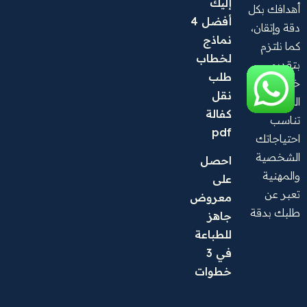
إليك 
أهدافك بكل
أفضل 4 
دقة وإتقان،
نماذج 
كما نلتزم
لخطاب 
بتقديم
طلب 
خدمة عالية
نقل 
الجودة
كفالة 
تناسب
pdf
احتياجاتك
الشخصية
احصل 
والمهنية
على 
تعبر عن
معروض 
طلبك بدقة
جاهز 
للطباعة 
في 3 
خطوات