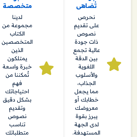
تُضاهى
متخصصة
نحرص
لدينا
على تقديم
مجموعة من
نصوص
الكتاب
ذات جودة
المتخصصين
عالية تجمع
الذين
بين الدقة
يمتلكون
اللغوية
خبرة واسعة
والأسلوب
تُمكننا من
الجذاب،
فهم
مما يجعل
احتياجاتك
خطابك أو
بشكل دقيق
معروضك
وتقديم
يبرز بقوة
نصوص
لدى الجهة
تناسب
المستهدفة.
متطلباتك