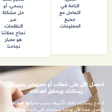
التامة في
رسمي، أو
التعامل مع
حل مشكلة
جميع
عبر
المعلومات.
التظلمات،
نجاح عملائنا
هو معيار
نجاحنا.
احصل الآن على خطاب أو معروض يعبّر عن
رسالتك ويحقق أهدافك
لا تدع رسالتك تفقد تأثيرها بسبب صياغة ضعيفة،
تواصل معنا الآن ودعنا نساعدك في كتابة خطاب أو