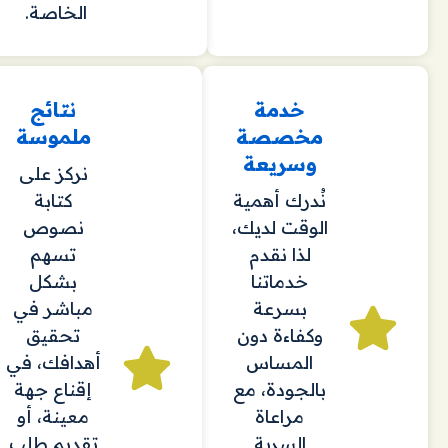
الخاصة.
خدمة
نتائج
مخصصة
ملموسة
وسريعة
نركز على
نُدرك أهمية
كتابة
الوقت لديك،
نصوص
لذا نقدم
تسهم
خدماتنا
بشكل
بسرعة
مباشر في
وكفاءة دون
تحقيق
المساس
أهدافك، في
بالجودة، مع
إقناع جهة
مراعاة
معينة، أو
السرية
تقديم طلب