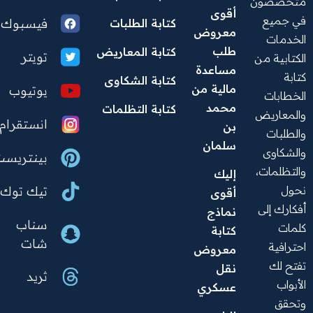
متخصصون
أقوى 
في جميع
فيسبوك
كتابة الطلبات
معروض 
الخدمات
طلب 
كتابة المعاريض
تويتر
الكتابية من
مساعدة 
كتابة
كتابة الشكاوى
مالية من 
يوتيوب
الخطابات
محمد 
كتابة التظلمات
والمعاريض
انستقرام
بن 
والطلبات
سلمان  
والشكاوى
بينتريست
والتظلمات،
إليك 
نحول
تيك توك
أقوى 
أفكارك إلى
نماذج 
سناب
كلمات
كتابة 
شات
احترافية
معروض 
تفتح لك
نقل 
ثريد
الأبواب
عسكري
وتحقق