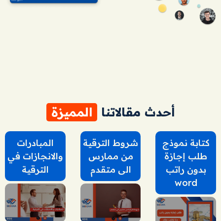
أحدث مقالاتنا
المميزة
كتابة نموذج
شروط الترقية
المبادرات
طلب إجازة
من ممارس
والانجازات في
بدون راتب
الى متقدم
الترقية
word