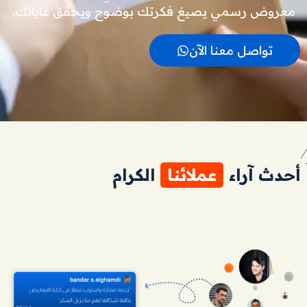
معروض رسمي يصيغ فكرتك بوضوح ويحقق غاياتك.
تواصل معنا الآن
أحدث آراء
عملائنا
الكرام