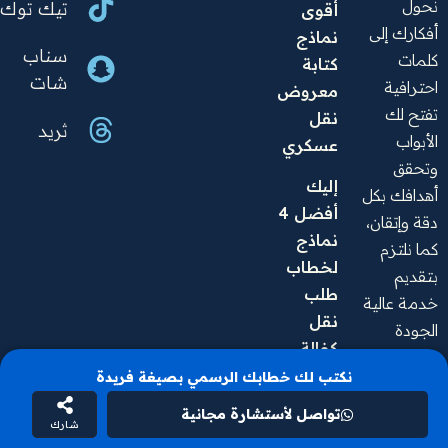
نحول
تيك توك
أقوى 
أفكارك إلى
نماذج 
سناب
كلمات
كتابة 
شات
احترافية
معروض 
تفتح لك
نقل 
ثريد
الأبواب
عسكري
وتحقق
إليك 
أهدافك بكل
أفضل 4 
دقة وإتقان،
نماذج 
كما نلتزم
لخطاب 
بتقديم
طلب 
خدمة عالية
نقل 
الجودة
كفالة 
تناسب
pdf
نكتب لك خطابك الرسمي بصيغة فريدة
احتياجاتك
الشخصية
تواصل لأستشارة مجانية
احصل 
شارك
والمهنية
على 