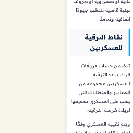
نائية أو صحراوية أو ظروف
بيئية قاسية تتطلب جهودًا
إضافية وتحملًا.
نقاط الترقية
للعسكريين
تتضمن حساب فروقات
الراتب بعد الترقية
للعسكريين مجموعة من
المعايير والمتطلبات التي
يجب على العسكري تحقيقها
لزيادة فرصة الترقية.
ويتم تقييم العسكري وفقًا
لهذه النقاط لتحديد ملاءمته