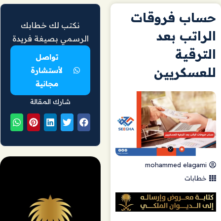
حساب فروقات
نكتب لك خطابك
الراتب بعد
الرسمي بصيغة فريدة
الترقية
تواصل
للعسكريين
لأستشارة
مجانية
شارك المقالة
mohammed elagami
خطابات