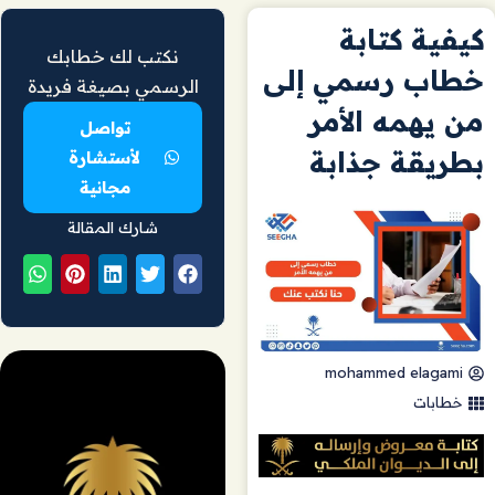
كيفية كتابة
نكتب لك خطابك
خطاب رسمي إلى
الرسمي بصيغة فريدة
من يهمه الأمر
تواصل
بطريقة جذابة
لأستشارة
مجانية
شارك المقالة
mohammed elagami
خطابات