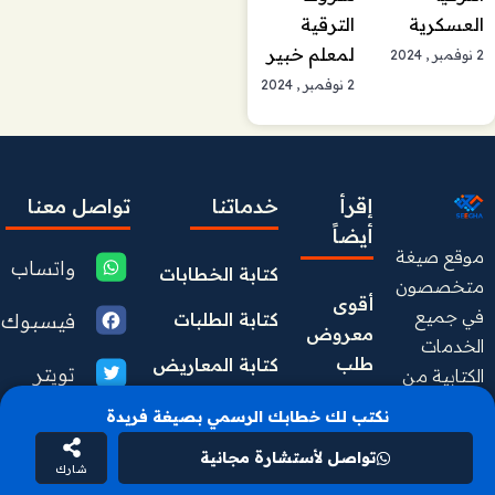
العسكرية
الترقية
لمعلم خبير
2 نوفمبر , 2024
2 نوفمبر , 2024
إقرأ
خدماتنا
تواصل معنا
أيضاً
موقع صيغة
واتساب
كتابة الخطابات
متخصصون
أقوى 
في جميع
فيسبوك
كتابة الطلبات
معروض 
الخدمات
طلب 
كتابة المعاريض
تويتر
الكتابية من
مساعدة 
كتابة
كتابة الشكاوى
نكتب لك خطابك الرسمي بصيغة فريدة
مالية من 
يوتيوب
الخطابات
محمد 
كتابة التظلمات
تواصل لأستشارة مجانية
والمعاريض
شارك
انستقرام
بن 
والطلبات