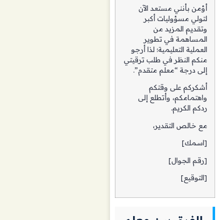
أؤمن بأنني مستعد الآن
لتولي مسؤوليات أكبر
وتقديم المزيد من
المساهمة في تطوير
العملية التعليمية؛ لذا أرجو
منكم النظر في طلب ترقيتي
إلى درجة “معلم متقدم”.
أشكركم على وقتكم
واهتمامكم، وأتطلع إلى
ردكم الكريم.
مع خالص التقدير،
[اسمك]
[رقم الجوال]
[التوقيع]