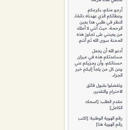
أرجو منكم، بكرمكم
وعطائكم الذي عهدناه دائمًا،
النظر في طلبي هذا بعين
الرحمة، حيث أنني لا أملك
من يعينني على تجاوز هذه
المحنة سوى الله ثم أنتم.
أدعو الله أن يجعل
مساعدتكم هذه في ميزان
حسناتكم، وأن يجزيكم عني
وعن كل من يلجأ إليكم خير
الجزاء.
وتفضلوا بقبول فائق
الاحترام والتقدير،
مقدم الطلب: [اسمك
الكامل]
رقم الهوية الوطنية: [اكتب
رقم الهوية هنا]