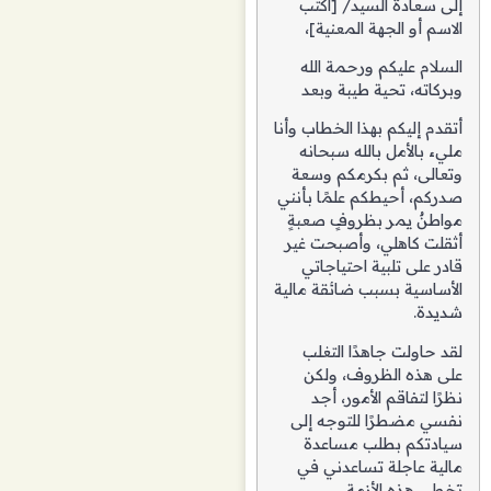
إلى سعادة السيد/ [اكتب
الاسم أو الجهة المعنية]،
السلام عليكم ورحمة الله
وبركاته، تحية طيبة وبعد
أتقدم إليكم بهذا الخطاب وأنا
مليء بالأمل بالله سبحانه
وتعالى، ثم بكرمكم وسعة
صدركم، أحيطكم علمًا بأنني
مواطنٌ يمر بظروفٍ صعبةٍ
أثقلت كاهلي، وأصبحت غير
قادر على تلبية احتياجاتي
الأساسية بسبب ضائقة مالية
شديدة.
لقد حاولت جاهدًا التغلب
على هذه الظروف، ولكن
نظرًا لتفاقم الأمور، أجد
نفسي مضطرًا للتوجه إلى
سيادتكم بطلب مساعدة
مالية عاجلة تساعدني في
تخطي هذه الأزمة.