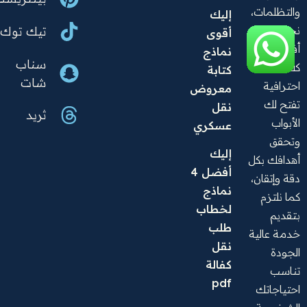
والتظلمات،
إليك 
نحول
تيك توك
أقوى 
أفكارك إلى
نماذج 
سناب
كلمات
كتابة 
شات
احترافية
معروض 
تفتح لك
نقل 
ثريد
الأبواب
عسكري
وتحقق
إليك 
أهدافك بكل
أفضل 4 
دقة وإتقان،
نماذج 
كما نلتزم
لخطاب 
بتقديم
طلب 
خدمة عالية
نقل 
الجودة
كفالة 
تناسب
pdf
احتياجاتك