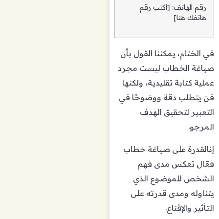
رقم الهاتف: [اكتب رقم
هاتفك هنا]
في الختام، يمكننا القول بأن
صياغة الخطاب ليست مجرد
عملية كتابة تقليدية، ولكنها
فن يتطلب دقة ووضوحًا في
التعبير لتحقيق الهدف
المرجو.
إنالقدرة على صياغة خطاب
فعّال تعكس مدى فهم
الشخص للموضوع الذي
يتناوله ومدى قدرته على
التأثير والإقناع.