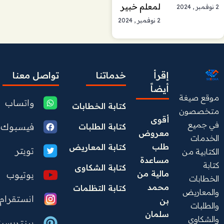
لمعلم خبير
2 نوفمبر , 2024
2 نوفمبر , 2024
إقرأ
خدماتنا
تواصل معنا
أيضاً
موقع صيغة
واتساب
كتابة الخطابات
متخصصون
أقوى 
في جميع
فيسبوك
كتابة الطلبات
معروض 
الخدمات
طلب 
كتابة المعاريض
تويتر
الكتابية من
مساعدة 
كتابة
كتابة الشكاوى
مالية من 
يوتيوب
الخطابات
محمد 
كتابة التظلمات
والمعاريض
انستقرام
بن 
والطلبات
سلمان  
والشكاوى
بينتريست