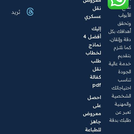
معروض 
تفتح لك
نقل 
ثريد
الأبواب
عسكري
وتحقق
إليك 
أهدافك بكل
أفضل 4 
دقة وإتقان،
نماذج 
كما نلتزم
لخطاب 
بتقديم
طلب 
خدمة عالية
نقل 
الجودة
كفالة 
تناسب
pdf
احتياجاتك
الشخصية
احصل 
والمهنية
على 
تعبر عن
معروض 
طلبك بدقة
جاهز 
للطباعة 