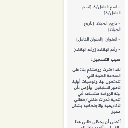
– اسم الطفل/ة: [اسم
الطفل/ة]
– تاريخ الميلاد: [تاريخ
الميلاد]
– العنوان: [العنوان الكامل]
– رقم الهاتف: [رقم الهاتف]
سبب التسجيل:
لقد اخترت روضتكم بناءً على
السمعة الطيبة التي
تتمتعون بها، وتوصيات أولياء
الأمور السابقين، وأؤمن بأن
بيئة الروضة ستساعد في
تنمية قدرات طفلي/طفلتي
الأكاديمية والاجتماعية بشكل
مميز.
أتمنى أن يحظى طلبي هذا
بالقبول، وأتعهد بالالتزام