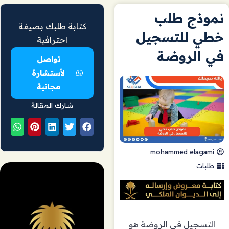
نموذج طلب
كتابة طلبك بصيغة
خطي للتسجيل
احترافية
في الروضة
تواصل
لأستشارة
مجانية
شارك المقالة
mohammed elagami
طلبات
التسجيل في الروضة هو