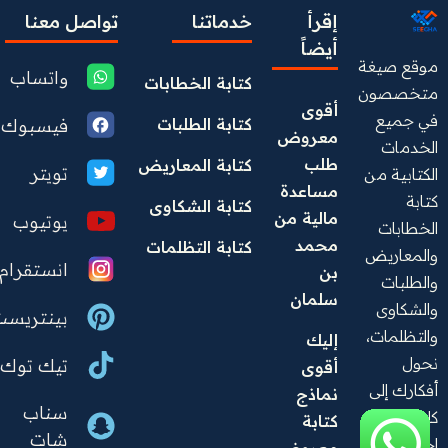
إقرأ
خدماتنا
تواصل معنا
أيضاً
موقع صيغة
واتساب
كتابة الخطابات
متخصصون
أقوى 
في جميع
فيسبوك
كتابة الطلبات
معروض 
الخدمات
طلب 
كتابة المعاريض
تويتر
الكتابية من
مساعدة 
كتابة
كتابة الشكاوى
مالية من 
يوتيوب
الخطابات
محمد 
كتابة التظلمات
والمعاريض
انستقرام
بن 
والطلبات
سلمان  
والشكاوى
بينتريست
والتظلمات،
إليك 
نحول
تيك توك
أقوى 
أفكارك إلى
نماذج 
سناب
كلمات
كتابة 
شات
احترافية