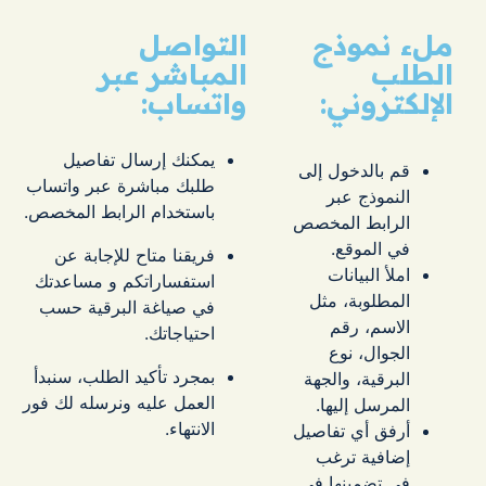
ملء نموذج
التواصل
الطلب
المباشر عبر
الإلكتروني:
واتساب:
يمكنك إرسال تفاصيل
قم بالدخول إلى
طلبك مباشرة عبر واتساب
النموذج عبر
باستخدام الرابط المخصص.
الرابط المخصص
في الموقع.
فريقنا متاح للإجابة عن
املأ البيانات
استفساراتكم و مساعدتك
المطلوبة، مثل
في صياغة البرقية حسب
الاسم، رقم
احتياجاتك.
الجوال، نوع
بمجرد تأكيد الطلب، سنبدأ
البرقية، والجهة
العمل عليه ونرسله لك فور
المرسل إليها.
الانتهاء.
أرفق أي تفاصيل
إضافية ترغب
في تضمينها في