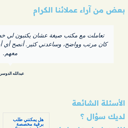
بعض من آراء
عملائنا الكرام
تعاملت مع مكتب صيغة عشان يكتبون لي خط
كان مرتب وواضح، وساعدني كثير. أنصح أي أح
معهم.
عبدالله الدوسر
الأسئلة
الشائعة
لديك سؤال ؟
هل يمكنني طلب
برقية مخصصة