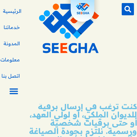
الرئيسية
خدماتنا
المدونة
معلومات ع
كتابة برقيات
اتصل بنا
نقدم خدمة كتابة البرقيات
باحترافية ودقة تناسب
احتياجاتك المختلفة، سواء
كنت ترغب في إرسال برقية
للديوان الملكي، أو لولي العهد،
أو حتى برقيات شخصية
ورسمية. نلتزم بجودة الصياغة