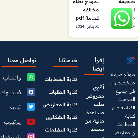
صحيفة
نموذج تظلم
التظلم
مخالفة
كمامة pdf
26 أغسطس ,
2024
31 يناير , 2024
إقرأ
خدماتنا
تواصل معنا
أيضاً
موقع صيغة
واتساب
كتابة الخطابات
متخصصون
أقوى 
في جميع
فيسبوك
كتابة الطلبات
معروض 
الخدمات
طلب 
كتابة المعاريض
تويتر
الكتابية من
مساعدة 
كتابة
كتابة الشكاوى
مالية من 
يوتيوب
الخطابات
محمد 
كتابة التظلمات
والمعاريض
انستقرام
بن 