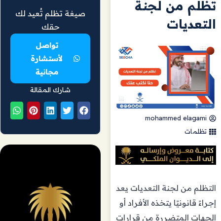
تظلم من لجنة
صيغة تظلم تُعيد لك
التعديات
حقك
تواصل
لأستشارة
مجانية
شارك المقالة
mohammed elagami
تظلمات
التظلم من لجنة التعديات يعد
إجراءً قانونيًا يتخذه الأفراد أو
الجهات المتضررة من قرارات