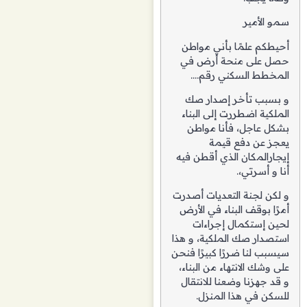
سمو الأمير
أحيطكم علمًا بأني مواطن
حصل على منحة أرض في
المخطط السكني رقم….
و بسبب تأخر إصدار صك
الملكية اضطررت إلى البناء
بشكل عاجل، فأنا مواطن
يعجز عن دفع قيمة
إيجارالمكان الذي أقطن فيه
أنا و أسرتي،.
و لكن لجنة التعديات أصدرت
أمرًا بوقف البناء في الأرض
لحين إستكمال إجراءات
استصدار صك الملكية، و هذا
سيسبب لنا ضررًا كبيرًا فنحن
على وشك الانتهاء من البناء،
و قد جهزنا وضعنا للانتقال
للسكن في هذا المنزل.