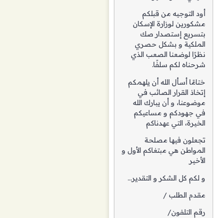
أود التوجيه من قبلكم
مشكورين لوزارة الإسكان
بتسريع إستصدار صك
الملكية و بشكل حصري
نظرًا لوضعنا الصعب الذي
شرحناه لكم سلفًا.
ختامًا أسأل الله أن يلهمكم
إتخاذ القرار الصائب في
موضوعنا، و أن يبارك الله
في جهودكم و مساعيكم
الخيرة، التي عهدناكم
تجعلون فيها مصلحة
المواطن هي مبتغاكم الأول و
الأخير
و لكم كل الشكر و التقدير…
مقدم الطلب /
رقم التلفون/