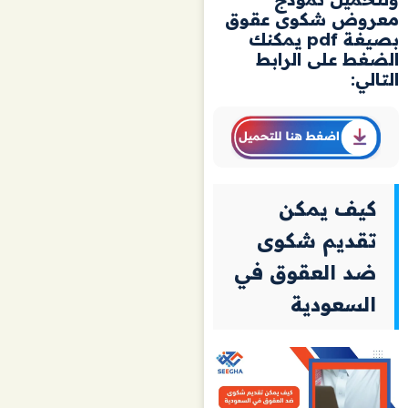
معروض شكوى عقوق
بصيغة pdf يمكنك
الضغط على الرابط
التالي:
كيف يمكن
تقديم شكوى
ضد العقوق في
السعودية