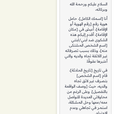
السلام عليكم ورحمة الله
وبركاته،
أنا [اسمك الكامل]، حامل
هوية رقم [رقم الهوية أو
الإقامة]، أعيش في [مكان
الإقامة]، أقدم إليكم هذه
الشكوى ضد ابني/ابنتي
[اسم الشخص المشتكى
منه]، وذلك بسبب تصرفاته
غير اللائقة تجاه والديه والتي
أعتبرها عقوقًا.
في تاريخ [تاريخ الحادثة]،
قام [اسم الشخص]
بتصرف غير لائق تجاه
والديه، حيث [وصف الواقعة
بالتفصيل]. وعلى الرغم من
محاولاتي العديدة للتواصل
معه/معها وحل المشكلة،
استمر في تجاهلي وعدم
الاحترام.