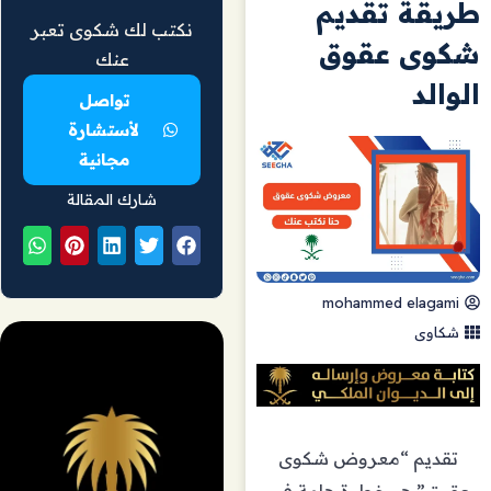
طريقة تقديم
نكتب لك شكوى تعبر
شكوى عقوق
عنك
الوالد
تواصل
لأستشارة
مجانية
شارك المقالة
mohammed elagami
شكاوى
تقديم “معروض شكوى
عقوق” هو خطوة هامة في