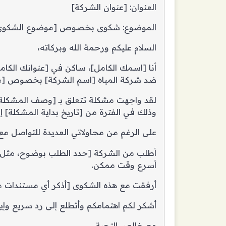
العنوان: [عنوان الشركة]
الموضوع: شكوى بخصوص [موضوع الشكوى، مثل 
السلام عليكم ورحمة الله وبركاته،
أنا [اسمك الكامل]، ساكن في [عنوانك الكام
ضد شركة المياه [اسم الشركة] بخصوص [م
لقد واجهت مشكلة تتعلق بـ [وصف المشكلة بد
وذلك في الفترة من [تاريخ بداية المشكلة] إل
على الرغم من محاولاتي العديدة للتواصل مع 
أطلب من الشركة [حدد الطلب بوضوح، مثل ت
أسرع وقت ممكن.
أرفقت مع هذه الشكوى [أذكر أي مستندات مرف
أشكر لكم اهتمامكم وأتطلع إلى رد سريع وإيج
مع خالص التحية،