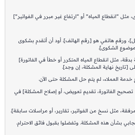
“انقطاع المياه” أو “ارتفاع غير مبرر في الفواتير”]
ل]، ورقم هاتفي هو [رقم الهاتف]. أود أن أتقدم بشكوى
وضوع الشكوى].
قة، مثل انقطاع المياه المتكرر أو خطأ في الفاتورة]
ى [تاريخ نهاية المشكلة، إن وجد].
خدمة العملاء، لم يتم حل المشكلة حتى الآن.
صحيح الفاتورة، تقديم تعويض، أو إصلاح المشكلة] في
قة، مثل نسخ من الفواتير، تقارير، أو مراسلات سابقة].
ابي بشأن هذه المشكلة. وتفضلوا بقبول فائق الاحترام.