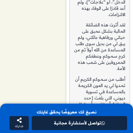
الدخل”، أو “علاجات”]، ولم
أعد قادرًا على الوفاء بهذه
الالتزامات.
لقد أثرت هذه الضائقة
المالية بشكل عميق على
حياتي ورفاهية عائلتي، ولم
يبق لي من بديل سوى طلب
المساعدة من الله أولاً ثم من
كرم سموكم وعطفكم
المعروفين على شعب هذه
الأمة.
أطلب من سموكم الكريم أن
تمدوا لي يد العون الكريمة
بالمساعدة في تسوية
ديوني، التي بلغت [حدد
المبلغ]، أو بتقديم أي شكل
من أشكال المساعدة
نصيغ لك معروضًا يحقق غايتك
لتخفيف هذه الأزمة. أدعو الله
أن يجزي هذه البادرة خير
تواصل لأستشارة مجانية
شارك
الجزاء وأن تساهم في الخير