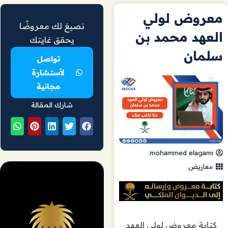
معروض لولي
نصيغ لك معروضًا
العهد محمد بن
يحقق غايتك
سلمان
تواصل
لأستشارة
مجانية
شارك المقالة
mohammed elagami
معاريض
كتابة معروض لولي العهد