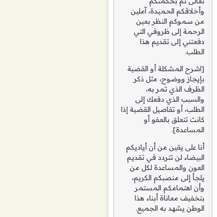
تعالى ثم بحكمتكم
وأخلاقكم الحميدة، آملين
من سموكم النظر بعين
الرحمة إلى ظروفي التي
دفعتني إلى تقديم هذا
الطلب.
[اشرح المشكلة أو القضية
بإيجاز ووضوح، مثل ذكر
الظرف الذي تمر به،
والسبب الذي دفعك إلى
الطلب، أو تفاصيل القضية إذا
كانت تتعلق بالعفو أو
المساعدة].
أنا على يقين من أن أياديكم
البيضاء لن تتردد في تقديم
العون والمساعدة لكل من
يلجأ إلى منصبكم الكريم،
وأن اهتمامكم المستمر
بتخفيف معاناة أبناء هذا
الوطن يشهد به الجميع.