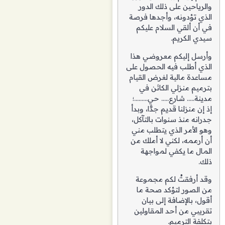
والرياحين على ذلك الدور
الذي تؤدونه، وأجدها فرصة
في أن ألقي السلام عليكم
سيدي الكريم.
وأرسل إليكم معروضي هذا
الذي أطلب فيه الحصول على
مساعدة مالية لغرض القيام
بترميم منزلي الكائن في
مدينة….. شارع….. حي………؛
إذ إن منزلنا قديم جدًّا، وبدأ
جدرانه منذ سنوات بالتآكل،
وهو الأمر الذي يتطلب مني
أن أرممه، لكني لا أملك من
المال ما يكفي لمواجهة
ذلك.
وقد أرفقتُ لكم مجموعة
من الصور لتؤكد صحة ما
أقول، بالإضافة إلى بيان
تقريبي من أحد المقاولين
بتكلفة الترميم.