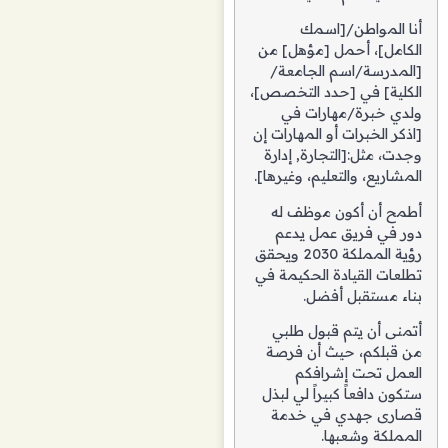
أنا المواطن/[اسمك
الكامل]، أحمل [مؤهل] من
[المدرسة/اسم الجامعة/
الكلية] في [حدد التخصص]،
ولدي خبرة/مهارات في
[اذكر الخبرات أو المهارات إن
وجدت، مثل:[التجارة, إدارة
المشاريع، والتعليم، وغيرها].
أطمح أن أكون موظف له
دور في فريق عمل يدعم
رؤية المملكة 2030 ويحقق
تطلعات القيادة الحكيمة في
بناء مستقبل أفضل.
أتمنى أن يتم قبول طلبي
من قبلكم، حيث أن فرصة
العمل تحت إشرافكم
ستكون دافعاً كبيراً لي لبذل
قصارى جهدي في خدمة
المملكة وشعبها.