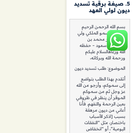
5. صيغة برقية تسديد
ديون لولي العهد
بسم الله الرحمن الرحيم
صاحب السمو الملكي ولي
العهد الأمير محمد بن
سلمان آل سعود – حفظه
الله ورعاهالسلام عليكم
ورحمة الله وبركاته،
الموضوع: طلب تسديد ديون
أتقدم بهذا الطلب بتواضع
إلى سموكم، وأرجو من الله
عز وجل ثم من سموكم
الموقر أن ينظر في ظروفي
بعين الرحمة والتفهم. فأنا
أعاني من ديون مرهقة
بسبب [اذكر الأسباب
باختصار، مثل “النفقات
اليومية”، أو “انخفاض