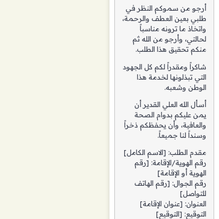
أرجو من سموكم النظر في
طلبي بعين العطف والرحمة،
واتخاذ ما ترونه مناسباً
لحالتي، وأرجو من الله ثم
منكم تحقيق هذا الطلب.
شاكراً ومقدراً لكم كل الجهود
التي تبذلونها لخدمة هذا
الوطن وشعبه.
أسأل الله العلي القدير أن
يمن عليكم بدوام الصحة
والعافية، وأن يحفظكم ذخراً
وسنداً لنا جميعاً.
مقدم الطلب: [الاسم الكامل]
رقم الهوية/الإقامة: [رقم
الهوية أو الإقامة]
رقم الجوال: [رقم الهاتف
للتواصل]
العنوان: [عنوان الإقامة]
التوقيع: [التوقيع]