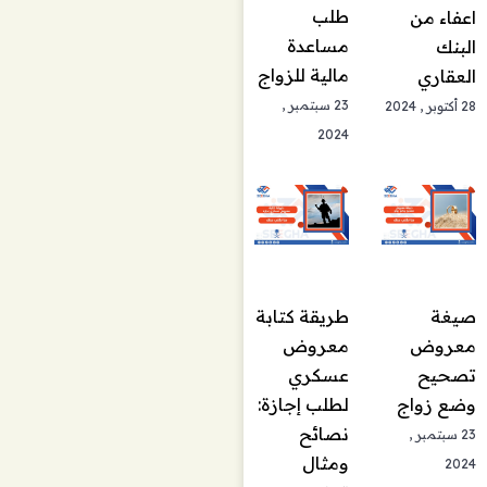
طلب
اعفاء من
مساعدة
البنك
مالية للزواج
العقاري
23 سبتمبر ,
28 أكتوبر , 2024
2024
صيغة
طريقة كتابة
معروض
معروض
تصحيح
عسكري
وضع زواج
لطلب إجازة:
نصائح
23 سبتمبر ,
ومثال
2024