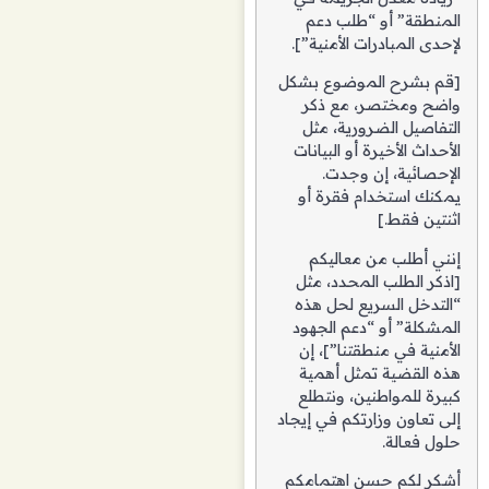
المنطقة” أو “طلب دعم
لإحدى المبادرات الأمنية”].
[قم بشرح الموضوع بشكل
واضح ومختصر، مع ذكر
التفاصيل الضرورية، مثل
الأحداث الأخيرة أو البيانات
الإحصائية، إن وجدت.
يمكنك استخدام فقرة أو
اثنتين فقط.]
إنني أطلب من معاليكم
[اذكر الطلب المحدد، مثل
“التدخل السريع لحل هذه
المشكلة” أو “دعم الجهود
الأمنية في منطقتنا”]، إن
هذه القضية تمثل أهمية
كبيرة للمواطنين، ونتطلع
إلى تعاون وزارتكم في إيجاد
حلول فعالة.
أشكر لكم حسن اهتمامكم