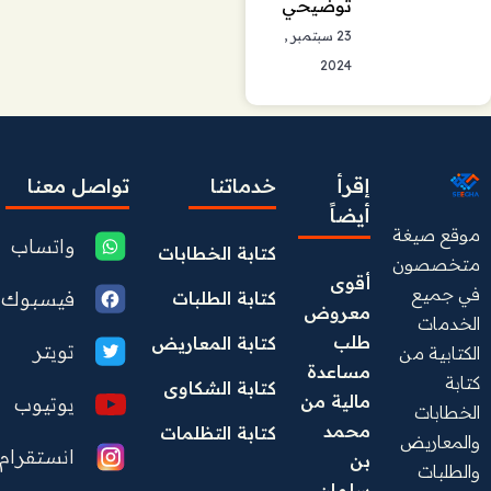
توضيحي
23 سبتمبر ,
2024
إقرأ
خدماتنا
تواصل معنا
أيضاً
موقع صيغة
واتساب
كتابة الخطابات
متخصصون
أقوى 
في جميع
فيسبوك
كتابة الطلبات
معروض 
الخدمات
طلب 
كتابة المعاريض
تويتر
الكتابية من
مساعدة 
كتابة
كتابة الشكاوى
مالية من 
يوتيوب
الخطابات
محمد 
كتابة التظلمات
والمعاريض
انستقرام
بن 
والطلبات
سلمان  