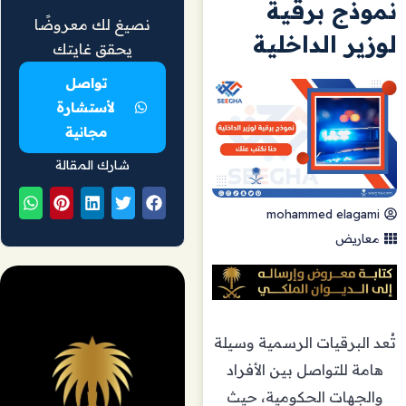
نموذج برقية
نصيغ لك معروضًا
لوزير الداخلية
يحقق غايتك
تواصل
لأستشارة
مجانية
شارك المقالة
mohammed elagami
معاريض
تُعد البرقيات الرسمية وسيلة
هامة للتواصل بين الأفراد
والجهات الحكومية، حيث