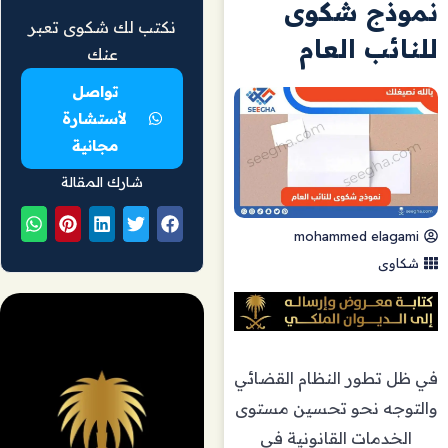
نموذج شكوى
نكتب لك شكوى تعبر
للنائب العام
عنك
تواصل
لأستشارة
مجانية
شارك المقالة
mohammed elagami
شكاوى
في ظل تطور النظام القضائي
والتوجه نحو تحسين مستوى
الخدمات القانونية في