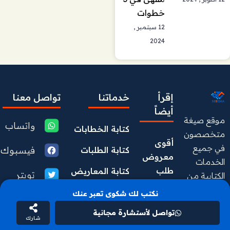
خطوات
12 سبتمبر ,
2024
إقرأ
خدماتنا
تواصل معنا
أيضاً
موقع صيغة
واتساب
كتابة الخطابات
متخصصون
أقوى 
في جميع
فيسبوك
كتابة الطلبات
معروض 
الخدمات
طلب 
كتابة المعاريض
تويتر
الكتابية من
مساعدة 
كتابة
كتابة الشكاوى
نكتب لك شكوى تعبر عنك
مالية من 
يوتيوب
الخطابات
محمد 
كتابة التظلمات
تواصل لأستشارة مجانية
والمعاريض
شارك
انستقرام
بن 