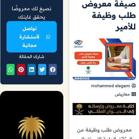
صيغة معروض
نصيغ لك معروضًا
طلب وظيفة
يحقق غايتك
للأمير
تواصل
لأستشارة
مجانية
شارك المقالة
mohammed elagami
معاريض
معروض طلب وظيفة من
الوثائق الهامة التي تتطلب