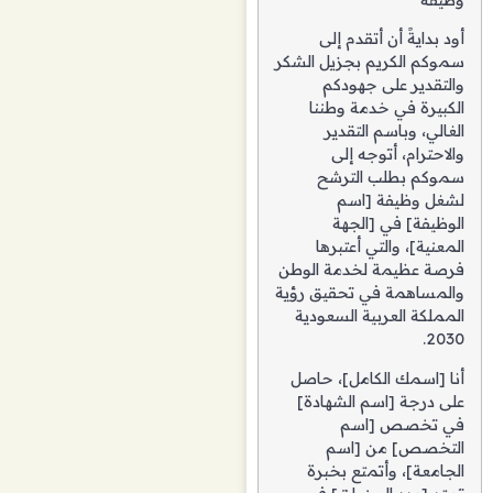
أود بدايةً أن أتقدم إلى
سموكم الكريم بجزيل الشكر
والتقدير على جهودكم
الكبيرة في خدمة وطننا
الغالي، وباسم التقدير
والاحترام، أتوجه إلى
سموكم بطلب الترشح
لشغل وظيفة [اسم
الوظيفة] في [الجهة
المعنية]، والتي أعتبرها
فرصة عظيمة لخدمة الوطن
والمساهمة في تحقيق رؤية
المملكة العربية السعودية
2030.
أنا [اسمك الكامل]، حاصل
على درجة [اسم الشهادة]
في تخصص [اسم
التخصص] من [اسم
الجامعة]، وأتمتع بخبرة