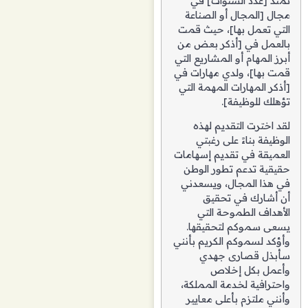
تمتد [عدد السنوات] في
مجال [المجال أو الصناعة
التي تعمل بها]، حيث قمت
بالعمل في [أذكر بعض من
أبرز المهام أو المشاريع التي
قمت بها]، ولدي مهارات في
[أذكر المهارات المهمة التي
تؤهلك للوظيفة].
لقد اخترت التقديم لهذه
الوظيفة بناءً على رغبتي
العميقة في تقديم إسهامات
حقيقية تدعم تطور الوطن
في هذا المجال، ويسعدني
أن أشارك في تحقيق
الأهداف الطموحة التي
يسعى سموكم لتحقيقها.
وأؤكد لسموكم الكريم بأنني
سأبذل قصارى جهدي
وأعمل بكل إخلاص
واحترافية لخدمة المملكة،
وأنني ملتزم بأعلى معايير