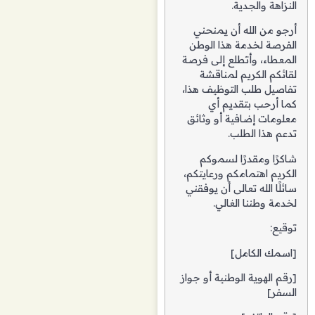
النزاهة والجدية.
أرجو من الله أن يمنحني
الفرصة لخدمة هذا الوطن
المعطاء، وأتطلع إلى فرصة
لقائكم الكريم لمناقشة
تفاصيل طلب التوظيف هذا،
كما أرحب بتقديم أي
معلومات إضافية أو وثائق
تدعم هذا الطلب.
شاكرًا ومقدرًا لسموكم
الكريم اهتمامكم ورعايتكم،
سائلًا الله تعالى أن يوفقني
لخدمة وطننا الغالي.
توقيع:
[اسمك الكامل]
[رقم الهوية الوطنية أو جواز
السفر]